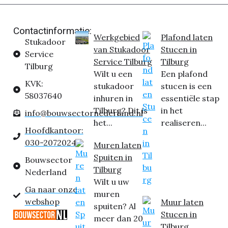
Contactinformatie:
Werkgebied
Plafond laten
Stukadoor
van Stukadoor
Stucen in
Service
Service Tilburg
Tilburg
Tilburg
Wilt u een
Een plafond
KVK:
stukadoor
stucen is een
58037640
inhuren in
essentiële stap
Tilburg? Dit is
in het
info@bouwsectornederland.nl
het...
realiseren...
Hoofdkantoor:
030-2072024
Muren laten
Spuiten in
Bouwsector
Tilburg
Nederland
Wilt u uw
Ga naar onze
muren
webshop
Muur laten
spuiten? Al
Stucen in
meer dan 20
Tilburg