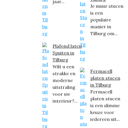
jaar...
Je muur stucen
is een
populaire
manier in
Tilburg om...
Plafond laten
Spuiten in
Tilburg
Wilt u een
Fermacell
strakke en
platen stucen
moderne
in Tilburg
uitstraling
Fermacell
voor uw
platen stucen
interieur?...
is een slimme
keuze voor
iedereen uit...