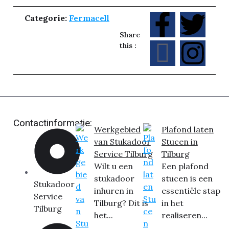
Categorie:
Fermacell
Share
this :
Contactinformatie:
Werkgebied
Plafond laten
van Stukadoor
Stucen in
Service Tilburg
Tilburg
Wilt u een
Een plafond
stukadoor
stucen is een
Stukadoor
inhuren in
essentiële stap
Service
Tilburg? Dit is
in het
Tilburg
het...
realiseren...