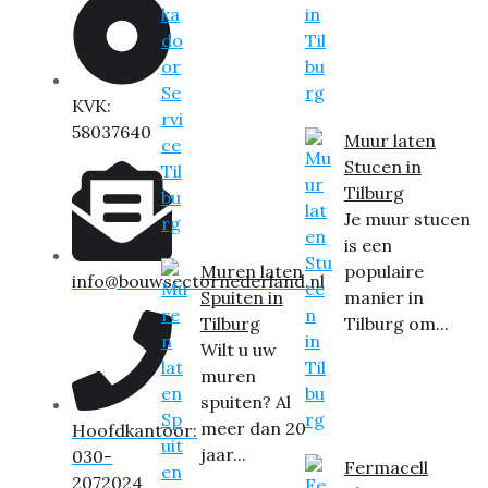
KVK:
58037640
Muur laten
Stucen in
Tilburg
Je muur stucen
is een
Muren laten
populaire
info@bouwsectornederland.nl
Spuiten in
manier in
Tilburg
Tilburg om...
Wilt u uw
muren
spuiten? Al
meer dan 20
Hoofdkantoor:
jaar...
030-
Fermacell
2072024