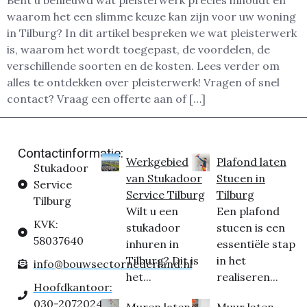
Bent u benieuwd wat pleisterwerk precies inhoudt en
waarom het een slimme keuze kan zijn voor uw woning
in Tilburg? In dit artikel bespreken we wat pleisterwerk
is, waarom het wordt toegepast, de voordelen, de
verschillende soorten en de kosten. Lees verder om
alles te ontdekken over pleisterwerk! Vragen of snel
contact? Vraag een offerte aan of […]
Contactinformatie:
Werkgebied
Plafond laten
Stukadoor
van Stukadoor
Stucen in
Service
Service Tilburg
Tilburg
Tilburg
Wilt u een
Een plafond
KVK:
stukadoor
stucen is een
58037640
inhuren in
essentiële stap
Tilburg? Dit is
in het
info@bouwsectornederland.nl
het...
realiseren...
Hoofdkantoor:
030-2072024
Muren laten
Muur laten