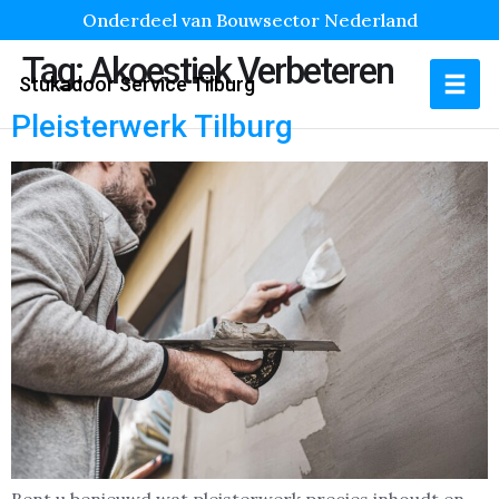
Onderdeel van Bouwsector Nederland
Tag:
Akoestiek Verbeteren
Stukadoor Service Tilburg
Pleisterwerk Tilburg