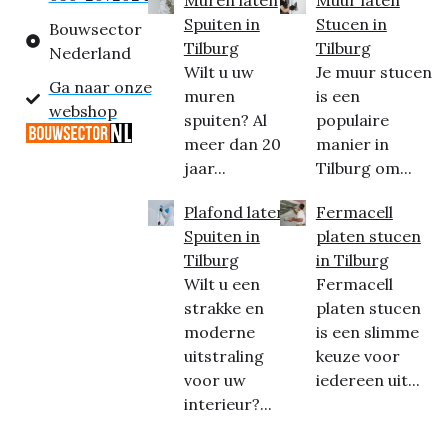
Spuiten in
Stucen in
Bouwsector
Tilburg
Tilburg
Nederland
Wilt u uw
Je muur stucen
Ga naar onze
muren
is een
webshop
spuiten? Al
populaire
meer dan 20
manier in
jaar...
Tilburg om...
Plafond laten
Fermacell
Spuiten in
platen stucen
Tilburg
in Tilburg
Wilt u een
Fermacell
strakke en
platen stucen
moderne
is een slimme
uitstraling
keuze voor
voor uw
iedereen uit...
interieur?...