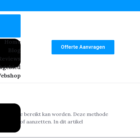
Home
Offerte Aanvragen
Blog
Reviews
kgebied
ebshop
g die ermee bereikt kan worden. Deze methode
trepen of aanzetten. In dit artikel