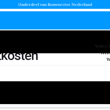
Onderdeel van Bouwsector Nederland
Video 
tkosten
Wer
W
s populairder wordt vanwege de strakke en egale afwerkin
ller of kwast en biedt een hoogwaardige afwerking zonder s
dt, de voordelen, toepassingen, kosten […]