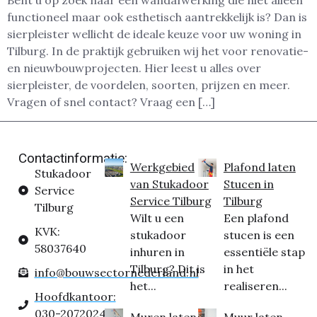
Bent u op zoek naar een wandafwerking die niet alleen
functioneel maar ook esthetisch aantrekkelijk is? Dan is
sierpleister wellicht de ideale keuze voor uw woning in
Tilburg. In de praktijk gebruiken wij het voor renovatie-
en nieuwbouwprojecten. Hier leest u alles over
sierpleister, de voordelen, soorten, prijzen en meer.
Vragen of snel contact? Vraag een […]
Contactinformatie:
Werkgebied
Plafond laten
Stukadoor
van Stukadoor
Stucen in
Service
Service Tilburg
Tilburg
Tilburg
Wilt u een
Een plafond
KVK:
stukadoor
stucen is een
58037640
inhuren in
essentiële stap
Tilburg? Dit is
in het
info@bouwsectornederland.nl
het...
realiseren...
Hoofdkantoor:
030-2072024
Muren laten
Muur laten