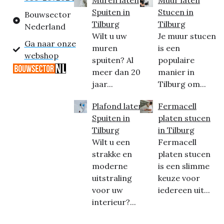
Spuiten in
Stucen in
Bouwsector
Tilburg
Tilburg
Nederland
Wilt u uw
Je muur stucen
Ga naar onze
muren
is een
webshop
spuiten? Al
populaire
meer dan 20
manier in
jaar...
Tilburg om...
Plafond laten
Fermacell
Spuiten in
platen stucen
Tilburg
in Tilburg
Wilt u een
Fermacell
strakke en
platen stucen
moderne
is een slimme
uitstraling
keuze voor
voor uw
iedereen uit...
interieur?...