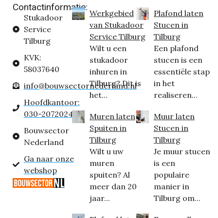
Contactinformatie:
Werkgebied
Plafond laten
Stukadoor
van Stukadoor
Stucen in
Service
Service Tilburg
Tilburg
Tilburg
Wilt u een
Een plafond
KVK:
stukadoor
stucen is een
58037640
inhuren in
essentiële stap
Tilburg? Dit is
in het
info@bouwsectornederland.nl
het...
realiseren...
Hoofdkantoor:
030-2072024
Muren laten
Muur laten
Spuiten in
Stucen in
Bouwsector
Tilburg
Tilburg
Nederland
Wilt u uw
Je muur stucen
Ga naar onze
muren
is een
webshop
spuiten? Al
populaire
meer dan 20
manier in
jaar...
Tilburg om...