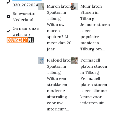
030-2072024
Muren laten
Muur laten
Spuiten in
Stucen in
Bouwsector
Tilburg
Tilburg
Nederland
Wilt u uw
Je muur stucen
Ga naar onze
muren
is een
webshop
spuiten? Al
populaire
meer dan 20
manier in
jaar...
Tilburg om...
Plafond laten
Fermacell
Spuiten in
platen stucen
Tilburg
in Tilburg
Wilt u een
Fermacell
strakke en
platen stucen
moderne
is een slimme
uitstraling
keuze voor
voor uw
iedereen uit...
interieur?...