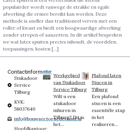
Latex spuiten is een verftechniek die steeds
populairder wordt vanwege de strakke en egale
afwerking die ermee bereikt kan worden. Deze
methode is sneller dan traditioneel verven met een
roller of kwast en biedt een hoogwaardige afwerking
zonder strepen of aanzetten. In dit artikel bespreken
we wat latex spuiten precies inhoudt, de voordelen,
toepassingen, kosten […]
Contactinformatie:
Werkgebied
Plafond laten
Stukadoor
van Stukadoor
Stucen in
Service
Service Tilburg
Tilburg
Tilburg
Wilt u een
Een plafond
KVK:
stukadoor
stucen is een
58037640
inhuren in
essentiële stap
Tilburg? Dit is
in het
info@bouwsectornederland.nl
het...
realiseren...
Hoofdkantoor: