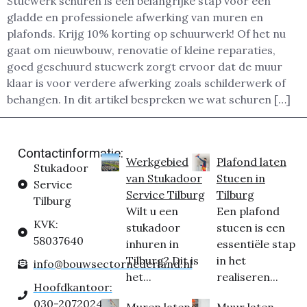
Stucwerk schuren is een belangrijke stap voor een
gladde en professionele afwerking van muren en
plafonds. Krijg 10% korting op schuurwerk! Of het nu
gaat om nieuwbouw, renovatie of kleine reparaties,
goed geschuurd stucwerk zorgt ervoor dat de muur
klaar is voor verdere afwerking zoals schilderwerk of
behangen. In dit artikel bespreken we wat schuren […]
Contactinformatie:
Werkgebied
Plafond laten
Stukadoor
van Stukadoor
Stucen in
Service
Service Tilburg
Tilburg
Tilburg
Wilt u een
Een plafond
KVK:
stukadoor
stucen is een
58037640
inhuren in
essentiële stap
Tilburg? Dit is
in het
info@bouwsectornederland.nl
het...
realiseren...
Hoofdkantoor:
030-2072024