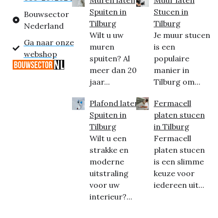
Muren laten
Muur laten
Spuiten in
Stucen in
Bouwsector
Tilburg
Tilburg
Nederland
Wilt u uw
Je muur stucen
Ga naar onze
muren
is een
webshop
spuiten? Al
populaire
meer dan 20
manier in
jaar...
Tilburg om...
Plafond laten
Fermacell
Spuiten in
platen stucen
Tilburg
in Tilburg
Wilt u een
Fermacell
strakke en
platen stucen
moderne
is een slimme
uitstraling
keuze voor
voor uw
iedereen uit...
interieur?...