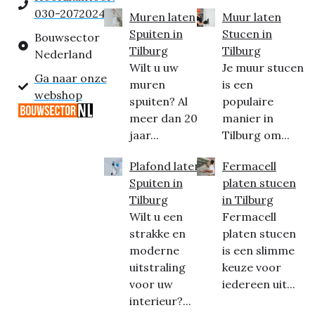
030-2072024
Muren laten
Muur laten
Spuiten in
Stucen in
Bouwsector
Tilburg
Tilburg
Nederland
Wilt u uw
Je muur stucen
Ga naar onze
muren
is een
webshop
spuiten? Al
populaire
meer dan 20
manier in
jaar...
Tilburg om...
Plafond laten
Fermacell
Spuiten in
platen stucen
Tilburg
in Tilburg
Wilt u een
Fermacell
strakke en
platen stucen
moderne
is een slimme
uitstraling
keuze voor
voor uw
iedereen uit...
interieur?...