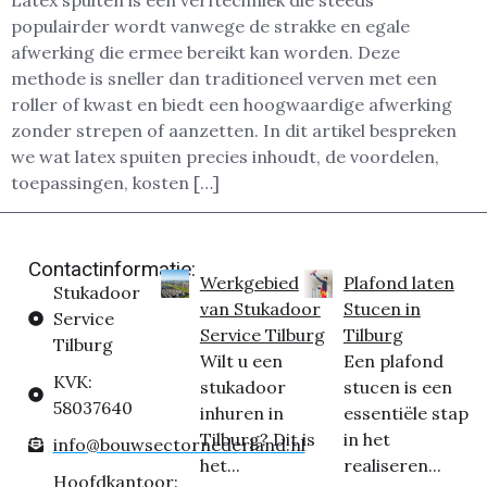
Latex spuiten is een verftechniek die steeds
populairder wordt vanwege de strakke en egale
afwerking die ermee bereikt kan worden. Deze
methode is sneller dan traditioneel verven met een
roller of kwast en biedt een hoogwaardige afwerking
zonder strepen of aanzetten. In dit artikel bespreken
we wat latex spuiten precies inhoudt, de voordelen,
toepassingen, kosten […]
Contactinformatie:
Werkgebied
Plafond laten
Stukadoor
van Stukadoor
Stucen in
Service
Service Tilburg
Tilburg
Tilburg
Wilt u een
Een plafond
KVK:
stukadoor
stucen is een
58037640
inhuren in
essentiële stap
Tilburg? Dit is
in het
info@bouwsectornederland.nl
het...
realiseren...
Hoofdkantoor: