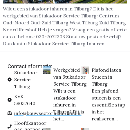
Wilt u een stukadoor inhuren in Tilburg? Dit is het
werkgebied van Stukadoor Service Tilburg: Centrum
Oud-Noord Oud-Zuid Tilburg West Tilburg Zuid Tilburg
Noord Reeshof Heb je vragen? Vraag een gratis offerte
aan of bel ons: 030-2072303 Staat uw postcode erbij?
Dan kunt u Stukadoor Service Tilburg Inhuren.
Contactinformatie:
Werkgebied
Plafond laten
Stukadoor
van Stukadoor
Stucen in
Service
Service Tilburg
Tilburg
Tilburg
Wilt u een
Een plafond
KVK:
stukadoor
stucen is een
58037640
inhuren in
essentiële stap
Tilburg? Dit is
in het
info@bouwsectornederland.nl
het...
realiseren...
Hoofdkantoor: