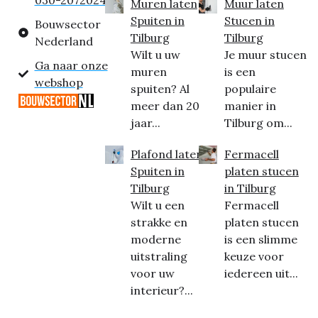
030-2072024
Muren laten
Muur laten
Spuiten in
Stucen in
Bouwsector
Tilburg
Tilburg
Nederland
Wilt u uw
Je muur stucen
Ga naar onze
muren
is een
webshop
spuiten? Al
populaire
meer dan 20
manier in
jaar...
Tilburg om...
Plafond laten
Fermacell
Spuiten in
platen stucen
Tilburg
in Tilburg
Wilt u een
Fermacell
strakke en
platen stucen
moderne
is een slimme
uitstraling
keuze voor
voor uw
iedereen uit...
interieur?...