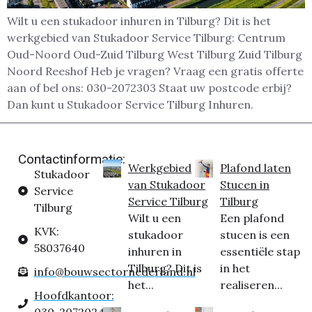
Wilt u een stukadoor inhuren in Tilburg? Dit is het
werkgebied van Stukadoor Service Tilburg: Centrum
Oud-Noord Oud-Zuid Tilburg West Tilburg Zuid Tilburg
Noord Reeshof Heb je vragen? Vraag een gratis offerte
aan of bel ons: 030-2072303 Staat uw postcode erbij?
Dan kunt u Stukadoor Service Tilburg Inhuren.
Contactinformatie:
Werkgebied
Plafond laten
Stukadoor
van Stukadoor
Stucen in
Service
Service Tilburg
Tilburg
Tilburg
Wilt u een
Een plafond
KVK:
stukadoor
stucen is een
58037640
inhuren in
essentiële stap
Tilburg? Dit is
in het
info@bouwsectornederland.nl
het...
realiseren...
Hoofdkantoor: