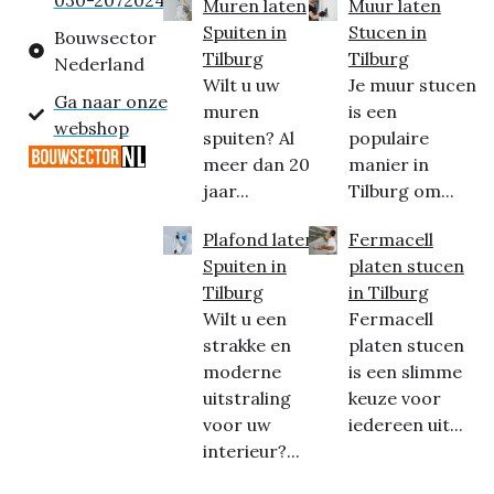
030-2072024
Muren laten
Muur laten
Spuiten in
Stucen in
Bouwsector
Tilburg
Tilburg
Nederland
Wilt u uw
Je muur stucen
Ga naar onze
muren
is een
webshop
spuiten? Al
populaire
meer dan 20
manier in
jaar...
Tilburg om...
Plafond laten
Fermacell
Spuiten in
platen stucen
Tilburg
in Tilburg
Wilt u een
Fermacell
strakke en
platen stucen
moderne
is een slimme
uitstraling
keuze voor
voor uw
iedereen uit...
interieur?...