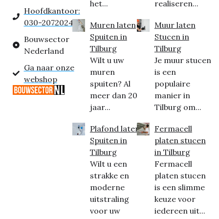
het...
realiseren...
Hoofdkantoor:
030-2072024
Muren laten
Muur laten
Spuiten in
Stucen in
Bouwsector
Tilburg
Tilburg
Nederland
Wilt u uw
Je muur stucen
Ga naar onze
muren
is een
webshop
spuiten? Al
populaire
meer dan 20
manier in
jaar...
Tilburg om...
Plafond laten
Fermacell
Spuiten in
platen stucen
Tilburg
in Tilburg
Wilt u een
Fermacell
strakke en
platen stucen
moderne
is een slimme
uitstraling
keuze voor
voor uw
iedereen uit...