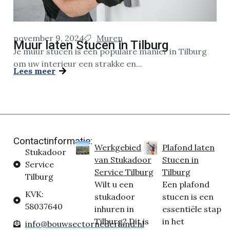
november 9, 2024
Muren
Muur laten Stucen in Tilburg
Je muur stucen is een populaire manier in Tilburg
om uw interieur een strakke en...
Lees meer
Contactinformatie:
Werkgebied
Plafond laten
Stukadoor
van Stukadoor
Stucen in
Service
Service Tilburg
Tilburg
Tilburg
Wilt u een
Een plafond
KVK:
stukadoor
stucen is een
58037640
inhuren in
essentiële stap
Tilburg? Dit is
in het
info@bouwsectornederland.nl