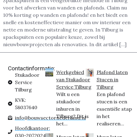
Spackspuiten is een veelgebruikte methode in Tilburg
voor het afwerken van wanden en plafonds. Claim nu
10% korting op wanden en plafonds! en het biedt een
snelle en kosteneffectieve manier om uw interieur een
nette en moderne uitstraling te geven. In Tilburg is
spackspuiten een populaire keuze, zowel bij
nieuwbouwprojecten als renovaties. In dit artikel […]
Contactinformatie:
Werkgebied
Plafond laten
Stukadoor
van Stukadoor
Stucen in
Service
Service Tilburg
Tilburg
Tilburg
Wilt u een
Een plafond
KVK:
stukadoor
stucen is een
58037640
inhuren in
essentiële stap
Tilburg? Dit is
in het
info@bouwsectornederland.nl
het...
realiseren...
Hoofdkantoor:
030-2072024