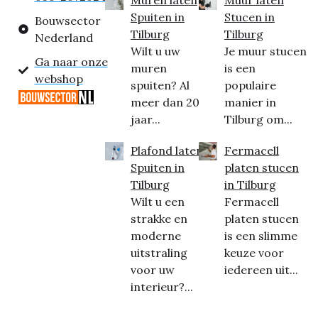
Muren laten
Muur laten
Spuiten in
Stucen in
Bouwsector
Tilburg
Tilburg
Nederland
Wilt u uw
Je muur stucen
Ga naar onze
muren
is een
webshop
spuiten? Al
populaire
meer dan 20
manier in
jaar...
Tilburg om...
Plafond laten
Fermacell
Spuiten in
platen stucen
Tilburg
in Tilburg
Wilt u een
Fermacell
strakke en
platen stucen
moderne
is een slimme
uitstraling
keuze voor
voor uw
iedereen uit...
interieur?...