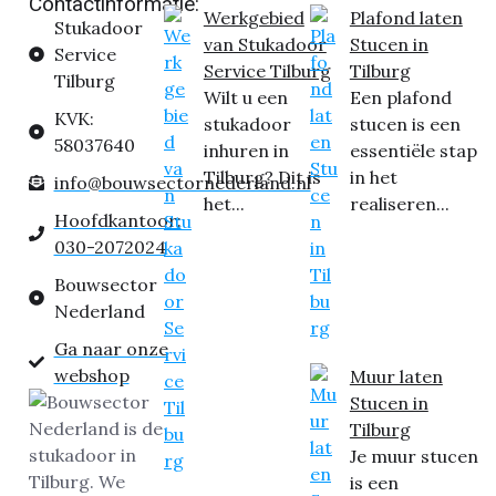
Contactinformatie:
Werkgebied
Plafond laten
Stukadoor
van Stukadoor
Stucen in
Service
Service Tilburg
Tilburg
Tilburg
Wilt u een
Een plafond
KVK:
stukadoor
stucen is een
58037640
inhuren in
essentiële stap
Tilburg? Dit is
in het
info@bouwsectornederland.nl
het...
realiseren...
Hoofdkantoor:
030-2072024
Bouwsector
Nederland
Ga naar onze
webshop
Muur laten
Stucen in
Tilburg
Je muur stucen
is een