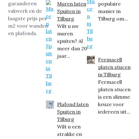
Muren laten
populaire
Spuiten in
manier in
Tilburg
Tilburg om...
Wilt u uw
muren
spuiten? Al
meer dan 20
jaar...
Fermacell
platen stucen
in Tilburg
Fermacell
platen stucen
is een slimme
Plafond laten
keuze voor
Spuiten in
iedereen uit...
Tilburg
Wilt u een
strakke en